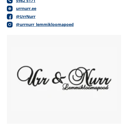
5982 5171
urrnurr.ee
@UrrNurr
@urrnurr_lemmikloomapoed