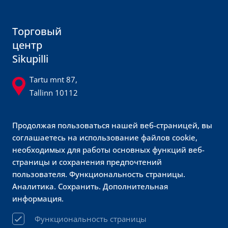
Торговый
центр
Sikupilli
Tartu mnt 87,
Tallinn 10112
sikupilli@sikupilli.ee
Продолжая пользоваться нашей веб-страницей, вы
600 8700
соглашаетесь на использование файлов cookie,
@sikupillikeskus
необходимых для работы основных функций веб-
страницы и сохранения предпочтений
Обслуживание
пользователя. Функциональность страницы.
Аналитика. Сохранить. Дополнительная
клиентов
информация.
Prisma
Функциональность страницы
sikupilli@prismamarket.ee