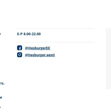
в
E-P 8.00-22.00
@HesburgerEE
@hesburger.eesti
,
го,
и
ь