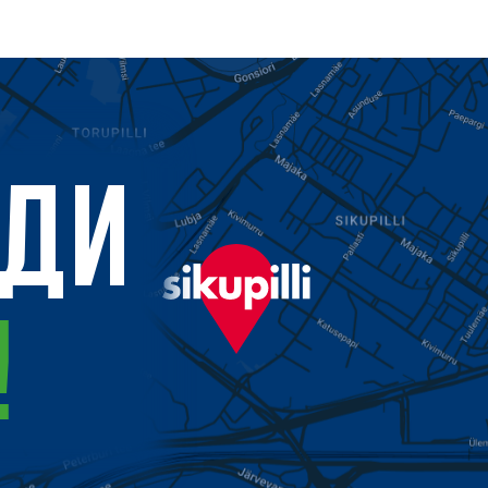
ОДИ
!