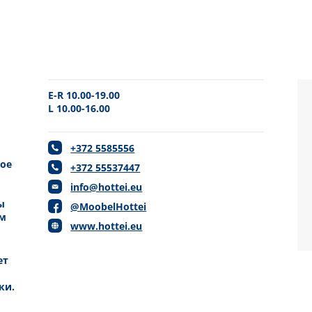
E-R 10.00-19.00
L 10.00-16.00
+372 5585556
ное
+372 55537447
info@hottei.eu
ы
@MoobelHottei
ом
www.hottei.eu
ет
ки.