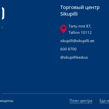
0
Торговый центр
Sikupilli
7
Tartu mnt 87,
Tallinn 10112
sikupilli@sikupilli.ee
600 8700
@sikupillikeskus
ащищены
План центра
Еда 