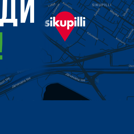
ОДИ
!