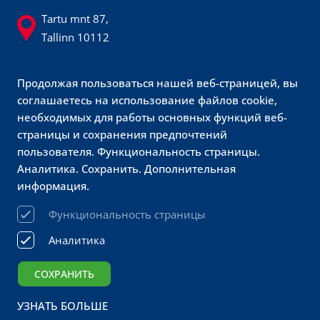
Tartu mnt 87,
Tallinn 10112
sikupilli@sikupilli.ee
Продолжая пользоваться нашей веб-страницей, вы
600 8700
соглашаетесь на использование файлов cookie,
@sikupillikeskus
необходимых для работы основных функций веб-
страницы и сохранения предпочтений
Обслуживание
пользователя. Функциональность страницы.
Аналитика. Сохранить. Дополнительная
клиентов
информация.
Prisma
Функциональность страницы
sikupilli@prismamarket.ee
Аналитика
680 9500
СОХРАНИТЬ
Sikupilli Keskus OÜ 2026 Все права защищены
УЗНАТЬ БОЛЬШЕ