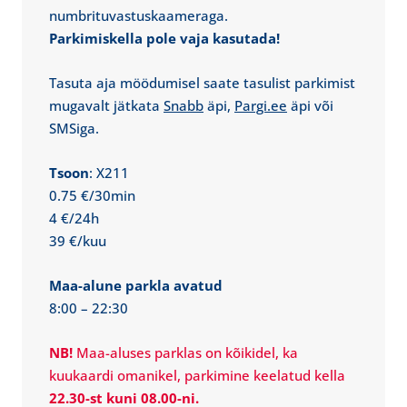
numbrituvastuskaameraga.
Parkimiskella pole vaja kasutada!
Tasuta aja möödumisel saate tasulist parkimist
mugavalt jätkata
Snabb
äpi,
Pargi.ee
äpi või
SMSiga.
Tsoon
: X211
0.75 €/30min
4 €/24h
39 €/kuu
Maa-alune parkla avatud
8:00 – 22:30
NB!
Maa-aluses parklas on kõikidel, ka
kuukaardi omanikel, parkimine keelatud kella
22.30-st kuni 08.00-ni.