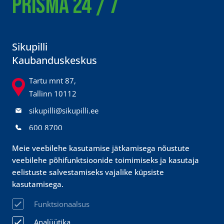
PRISMA 24 / 7
Sikupilli
Kaubanduskeskus
Tartu mnt 87,
Tallinn 10112
sikupilli@sikupilli.ee
600 8700
@sikupillikeskus
Meie veebilehe kasutamise jätkamisega nõustute
veebilehe põhifunktsioonide toimimiseks ja kasutaja
eelistuste salvestamiseks vajalike küpsiste
Prisma
kasutamisega.
klienditeenindus
Funktsionaalsus
sikupilli@prismamarket.ee
Analüütika