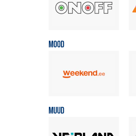
MOOD
MUUD