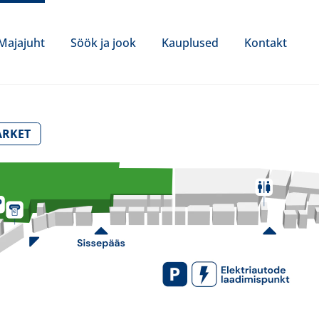
Majajuht
Söök ja jook
Kauplused
Kontakt
ARKET