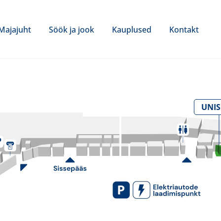
Majajuht
Söök ja jook
Kauplused
Kontakt
UNI