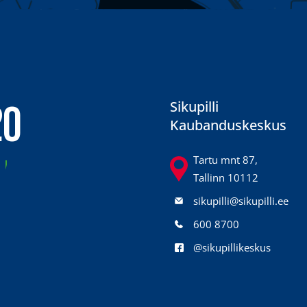
20
Sikupilli
Kaubanduskeskus
7
Tartu mnt 87,
Tallinn 10112
sikupilli@sikupilli.ee
600 8700
@sikupillikeskus