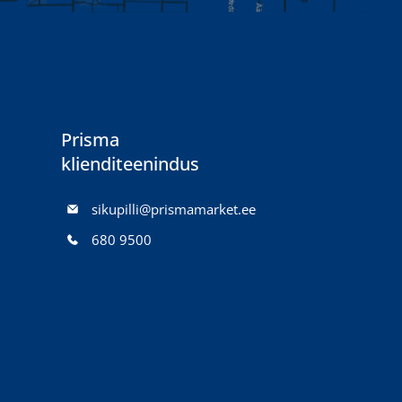
Prisma
klienditeenindus
sikupilli@prismamarket.ee
680 9500