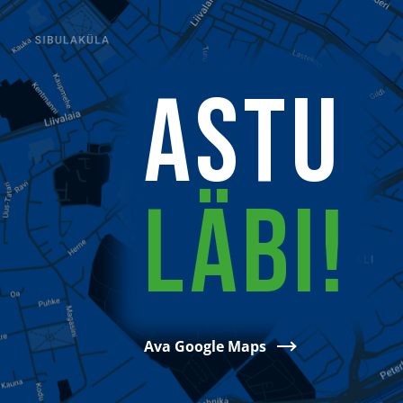
ASTU
LÄBI!
Ava Google Maps