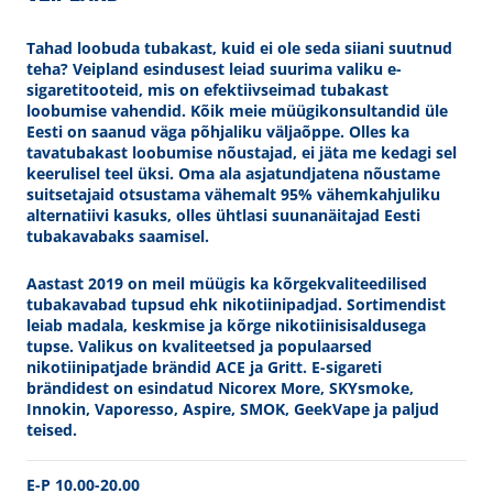
Tahad loobuda tubakast, kuid ei ole seda siiani suutnud
teha? Veipland esindusest leiad suurima valiku e-
sigaretitooteid, mis on efektiivseimad tubakast
loobumise vahendid. Kõik meie müügikonsultandid üle
Eesti on saanud väga põhjaliku väljaõppe. Olles ka
tavatubakast loobumise nõustajad, ei jäta me kedagi sel
keerulisel teel üksi. Oma ala asjatundjatena nõustame
suitsetajaid otsustama vähemalt 95% vähemkahjuliku
alternatiivi kasuks, olles ühtlasi suunanäitajad Eesti
tubakavabaks saamisel.
Aastast 2019 on meil müügis ka kõrgekvaliteedilised
tubakavabad tupsud ehk nikotiinipadjad. Sortimendist
leiab madala, keskmise ja kõrge nikotiinisisaldusega
tupse. Valikus on kvaliteetsed ja populaarsed
nikotiinipatjade brändid ACE ja Gritt. E-sigareti
brändidest on esindatud Nicorex More, SKYsmoke,
Innokin, Vaporesso, Aspire, SMOK, GeekVape ja paljud
teised.
E-P 10.00-20.00