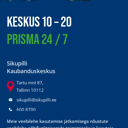
KESKUS 10 – 20
PRISMA 24 / 7
Sikupilli
Kaubanduskeskus
Tartu mnt 87,
Tallinn 10112
sikupilli@sikupilli.ee
600 8700
@sikupillikeskus
Meie veebilehe kasutamise jätkamisega nõustute