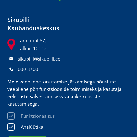
Sikupilli
Kaubanduskeskus
Tartu mnt 87,
Tallinn 10112
sikupilli@sikupilli.ee
600 8700
@sikupillikeskus
Meie veebilehe kasutamise jätkamisega nõustute
veebilehe põhifunktsioonide toimimiseks ja kasutaja
eelistuste salvestamiseks vajalike küpsiste
Prisma
kasutamisega.
klienditeenindus
Funktsionaalsus
sikupilli@prismamarket.ee
Analüütika
680 9500