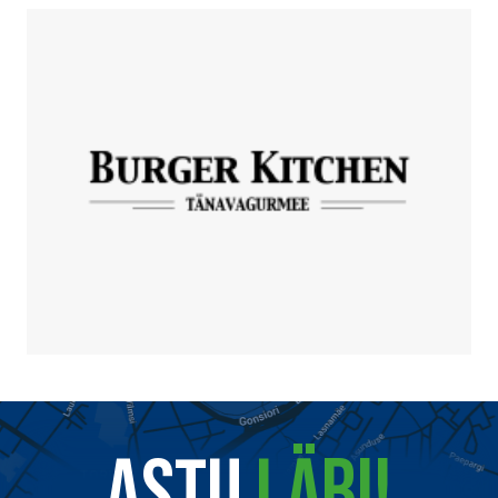
ASTU
LÄBI!