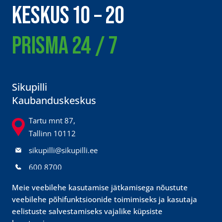
KESKUS 10 – 20
PRISMA 24 / 7
Sikupilli
Kaubanduskeskus
Tartu mnt 87,
Tallinn 10112
sikupilli@sikupilli.ee
600 8700
@sikupillikeskus
Meie veebilehe kasutamise jätkamisega nõustute
veebilehe põhifunktsioonide toimimiseks ja kasutaja
Prisma
eelistuste salvestamiseks vajalike küpsiste