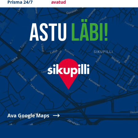
Prisma 24/7
avatud
ASTU
LÄBI!
Ava Google Maps