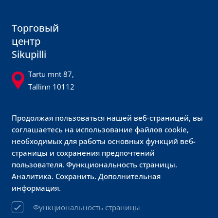
Торговый
центр
Sikupilli
Tartu mnt 87,
Tallinn 10112
sikupilli@sikupilli.ee
Продолжая пользоваться нашей веб-страницей, вы
600 8700
соглашаетесь на использование файлов cookie,
@sikupillikeskus
необходимых для работы основных функций веб-
страницы и сохранения предпочтений
Обслуживание
пользователя. Функциональность страницы.
клиентов
Аналитика. Сохранить. Дополнительная
информация.
Prisma
Функциональность страницы
sikupilli@prismamarket.ee